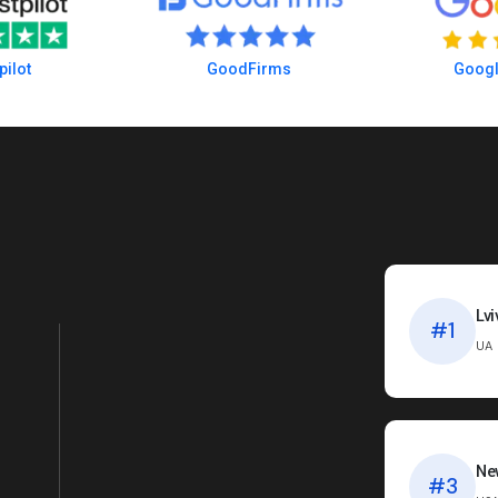
pilot
GoodFirms
Googl
Lvi
#1
UA
Ne
#3