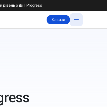
ий рівень з
iBiT Progress
Контакти
gress