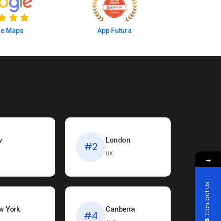
e Maps
App Futura
v
London
#2
UK
→
Contact Us
w York
Canberra
#4