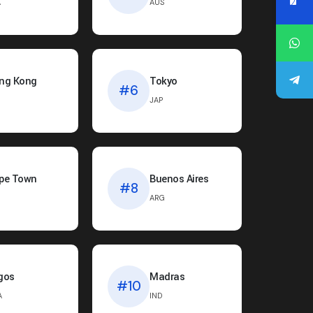
A
AUS
ng Kong
Tokyo
#6
JAP
pe Town
Buenos Aires
#8
ARG
gos
Madras
#10
A
IND