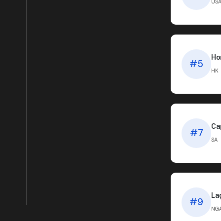
US
Ho
#5
HK
Ca
#7
SA
La
#9
NG