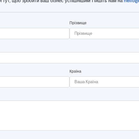
и тут, щоб зробити ваш бізнес успішнішим! Пишіть нам на
hello@
Прізвище
Країна