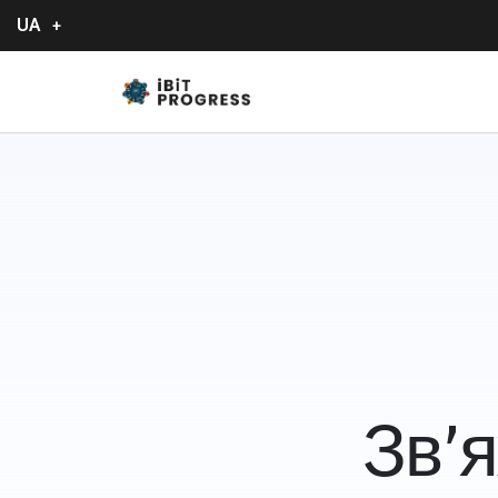
UA
Зв’я