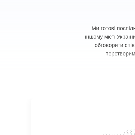
Ми готові поспілк
іншому місті Україн
обговорити спі
перетворимо