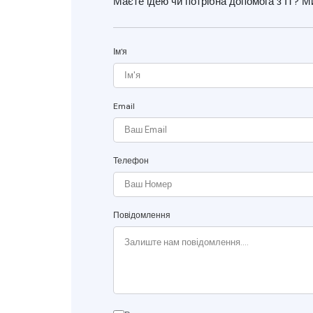
Маєте ідею чи потрібна допомога з ІТ? М
Ім'я
Email
Телефон
Повідомлення