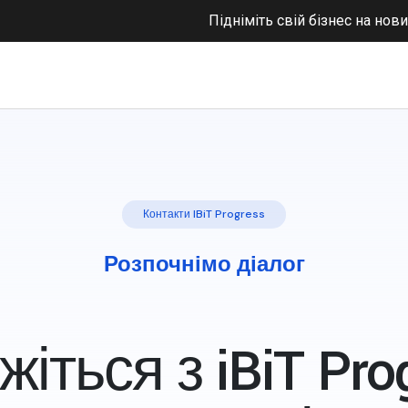
Підніміть свій бізнес на нов
Контакти IBiT Progress
Розпочнімо діалог
жіться з iBiT Pro