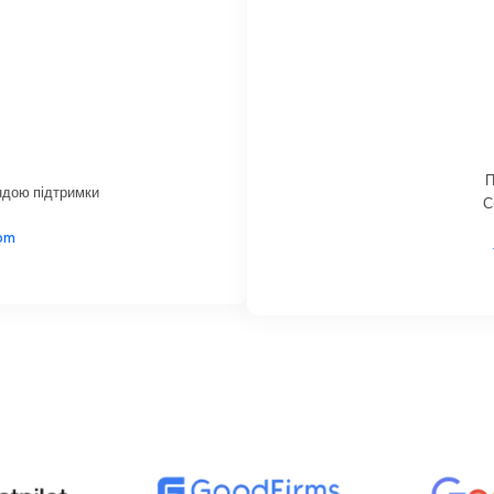
П
ндою підтримки
С
om